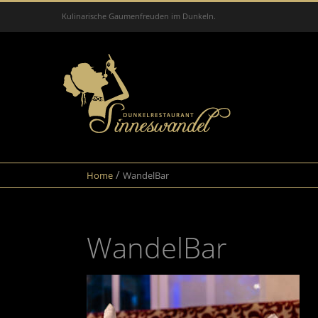
Kulinarische Gaumenfreuden im Dunkeln.
Dunkelrestaurant
Sinneswandel
Dunkelrestaurant
Sinneswandel
in
/
Home
WandelBar
Dresden
WandelBar