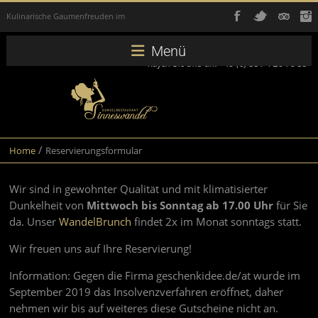
Kulinarische Gaumenfreuden im
Dunkeln.
Menü
Rufen Sie uns an: +49 (0) 351 4 26 78 35
Dunkelrestau
/
Home
Reservierungsformular
Sinneswande
Wir sind in gewohnter Qualität und mit klimatisierter
Dunkelheit von
Mittwoch bis Sonntag ab 17.00 Uhr
für Sie
Dunkelrestaurant
da. Unser
WandelBrunch
findet 2x im Monat sonntags statt.
Sinneswandel
in
Wir freuen uns auf Ihre Reservierung!
Dresden
Information: Gegen die Firma geschenkidee.de/at wurde im
September 2019 das Insolvenzverfahren eröffnet, daher
nehmen wir bis auf weiteres diese Gutscheine nicht an.