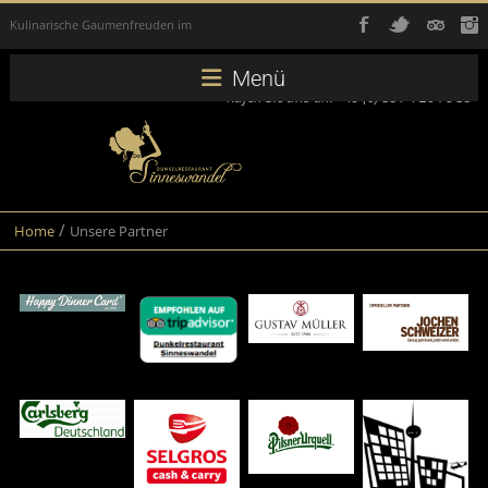
Kulinarische Gaumenfreuden im
Dunkeln.
Menü
Rufen Sie uns an: +49 (0) 351 4 26 78 35
Dunkelrestau
/
Home
Unsere Partner
Sinneswande
Dunkelrestaurant
Sinneswandel
in
Dresden